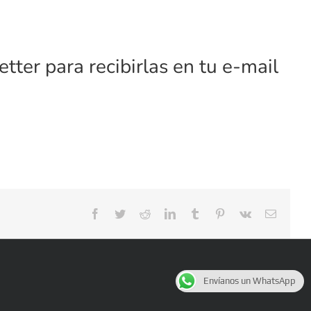
tter para recibirlas en tu e-mail
Facebook
Twitter
Reddit
LinkedIn
Tumblr
Pinterest
Vk
Correo
electrón
Envíanos un WhatsApp