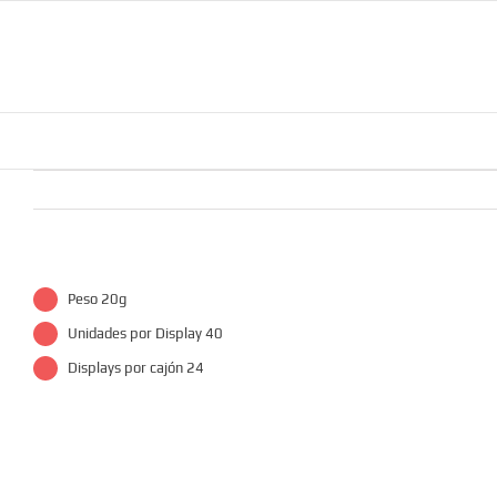
Saltar
al
contenido
Peso 20g
Unidades por Display 40
Displays por cajón 24