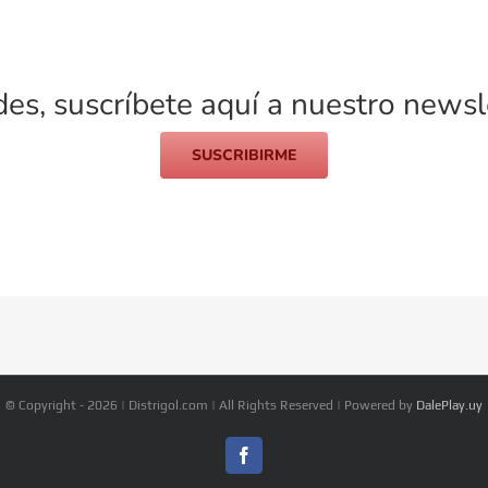
es, suscríbete aquí a nuestro newsle
SUSCRIBIRME
© Copyright -
2026 | Distrigol.com | All Rights Reserved | Powered by
DalePlay.uy
Facebook