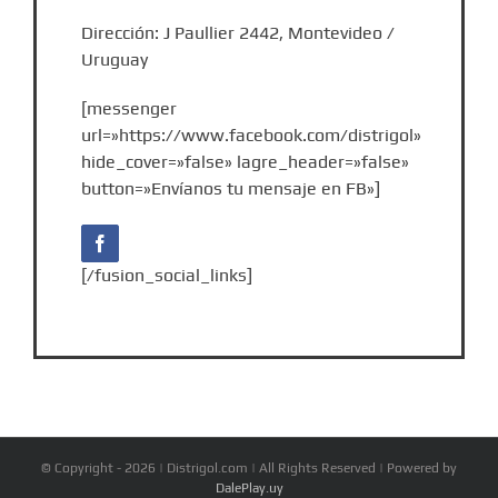
Dirección: J Paullier 2442, Montevideo /
Uruguay
[messenger
url=»https://www.facebook.com/distrigol»
hide_cover=»false» lagre_header=»false»
button=»Envíanos tu mensaje en FB»]
[/fusion_social_links]
© Copyright -
2026 | Distrigol.com | All Rights Reserved | Powered by
DalePlay.uy