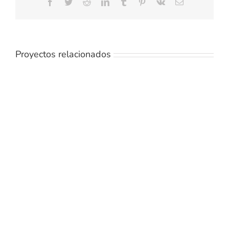
Facebook
Twitter
Reddit
LinkedIn
Tumblr
Pinterest
Vk
Correo
electrónico
Proyectos relacionados