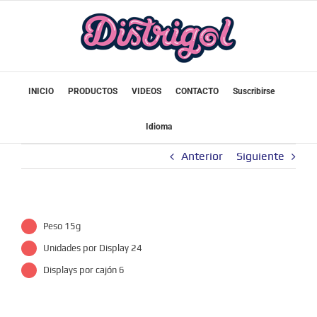
Saltar
al
contenido
INICIO
PRODUCTOS
VIDEOS
CONTACTO
Suscribirse
Idioma
Anterior
Siguiente
Peso 15g
Unidades por Display 24
Displays por cajón 6