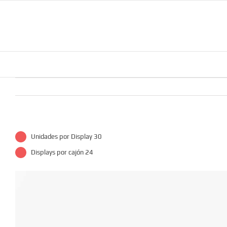
Saltar
al
contenido
Unidades por Display 30
Displays por cajón 24