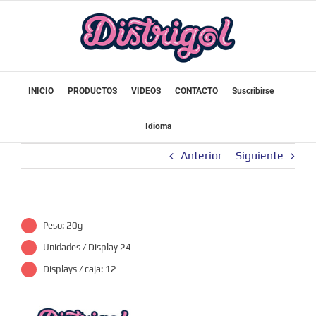
Saltar
al
contenido
INICIO
PRODUCTOS
VIDEOS
CONTACTO
Suscribirse
Idioma
Anterior
Siguiente
Peso: 20g
Unidades / Display 24
Displays / caja: 12