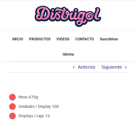
Saltar
al
contenido
INICIO
PRODUCTOS
VIDEOS
CONTACTO
Suscribirse
Idioma
Anterior
Siguiente
Peso: 470g
Unidades / Display 100
Displays / caja: 12