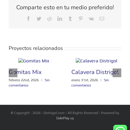
Comparte esto en tu medio preferido!
Facebook
Twitter
Reddit
LinkedIn
Tumblr
Pinterest
Vk
Correo
electrónico
Proyectos relacionados
Gomitas Mix
Calavera Distrigol
febrero 22nd, 2026
|
Sin
enero 31st, 2026
|
Sin
comentarios
comentarios
© Copyright -
2026 | Distrigol.com | All Rights Reserved | Powered by
DalePlay.uy