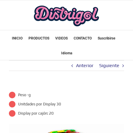
Saltar
al
contenido
INICIO
PRODUCTOS
VIDEOS
CONTACTO
Suscribirse
Idioma
Anterior
Siguiente
Peso -g
Unitdades por Display 30
Display por cajón: 20