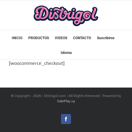
Saltar
al
contenido
INICIO
PRODUCTOS
VIDEOS
CONTACTO
Suscribirse
Idioma
[woocommerce_checkout]
© Copyright -
2026 | Distrigol.com | All Rights Reserved | Powered by
DalePlay.uy
Facebook