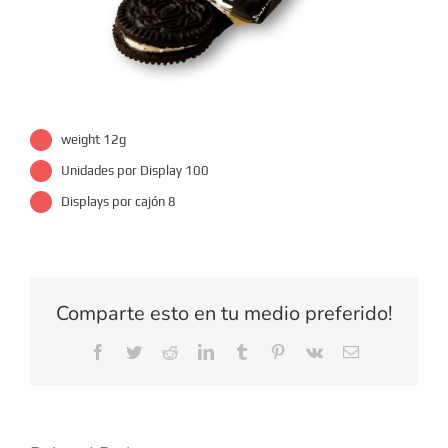
weight 12g
Unidades por Display 100
Displays por cajón 8
Comparte esto en tu medio preferido!
Facebook
Twitter
Reddit
LinkedIn
Tumblr
Pinterest
Vk
Email