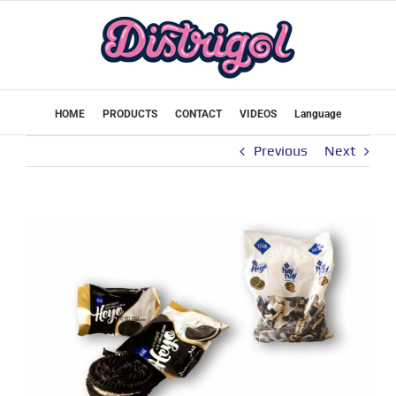
Skip
to
content
HOME
PRODUCTS
CONTACT
VIDEOS
Language
Previous
Next
View
Larger
Image