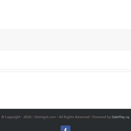
© Copyright -
2026 | Distrigol.com | All Rights Reserved | Powered by
DalePlay.uy