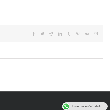
Facebook
Twitter
Reddit
LinkedIn
Tumblr
Pinterest
Vk
Email
Envíanos un WhatsApp