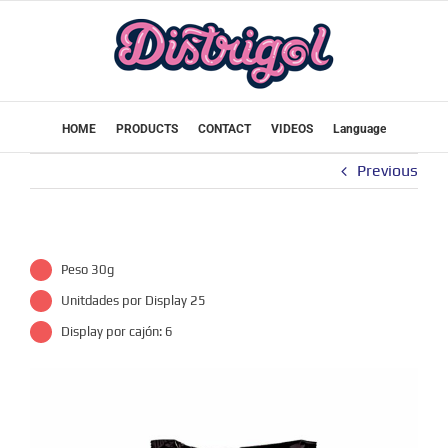
Skip
to
content
HOME
PRODUCTS
CONTACT
VIDEOS
Language
Previous
Peso 30g
Unitdades por Display 25
Display por cajón: 6